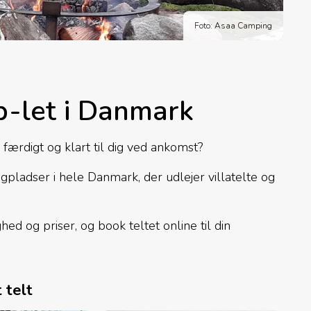
Foto: Asaa Camping
mp-let i Danmark
 færdigt og klart til dig ved ankomst?
ladser i hele Danmark, der udlejer villatelte og
ed og priser, og book teltet online til din
 telt