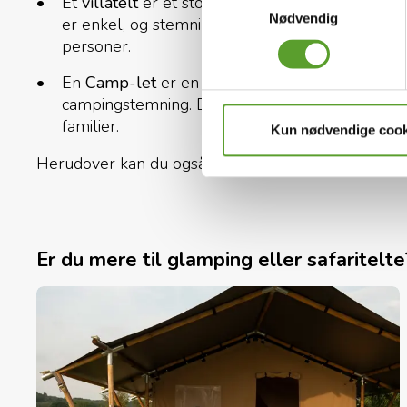
Et
villatelt
er et stort, klassisk udlejningstelt 
Nødvendig
er enkel, og stemningen minder om traditionel c
personer.
En
Camp-let
er en teltvogn med faste senge o
campingstemning. En Camp-let er typisk egnet 
familier.
Kun nødvendige cook
Herudover kan du også leje glampingtelte og saf
Er du mere til glamping eller safaritelte