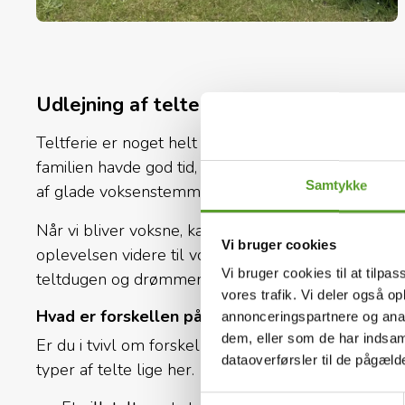
Udlejning af telte til teltferie i hele D
Teltferie er noget helt særligt. Typisk er teltferi
familien havde god tid, hvor himlen og friheden syne
Samtykke
af glade voksenstemmer og dæmpet lys fra lommel
Når vi bliver voksne, kan vi længes efter at genop
Vi bruger cookies
oplevelsen videre til vores egne børn. Camping i tel
Vi bruger cookies til at tilpas
teltdugen og drømmen om det enkle liv. Om at ko
vores trafik. Vi deler også 
Hvad er forskellen på villatelte og Camp-let?
annonceringspartnere og anal
dem, eller som de har indsaml
Er du i tvivl om forskellen på de forskellige telttyp
dataoverførsler til de pågæl
typer af telte lige her.
Samtykkevalg