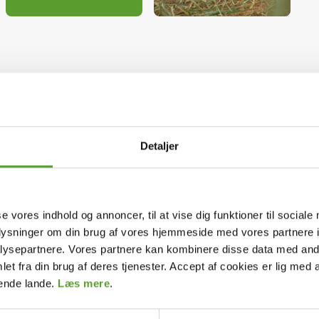
anmark
e noget, vi mindes fra barndommens somre, hvor hele
s uendelig, og hvor vi kunne falde i søvn til lyden
Detaljer
ygter, lyskæder og lanterner.
leve samme følelse og ikke mindst efter at give
t er bare noget helt særligt. Det er frisk luft under
se vores indhold og annoncer, til at vise dig funktioner til sociale
mme tæt på naturen og tæt på hinanden.
oplysninger om din brug af vores hjemmeside med vores partnere i
ysepartnere. Vores partnere kan kombinere disse data med andr
et fra din brug af deres tjenester. Accept af cookies er lig med 
er? Så får du en kort forklaring på de forskellige
dende lande.
Læs mere
.