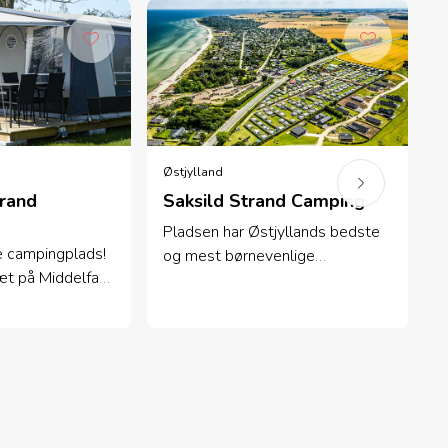
Østjylland
Ø
trand
Saksild Strand Camping
Pladsen har Østjyllands bedste
H
e campingplads!
og mest børnevenlige
n
æt på Middelfart,
badestrand med ”blåt flag” og
B
Lillebæltsbro og
egen swimmingpool beliggende i
m
s bedste
naturskønt område - kun 25 km
a
fra Aarhus.