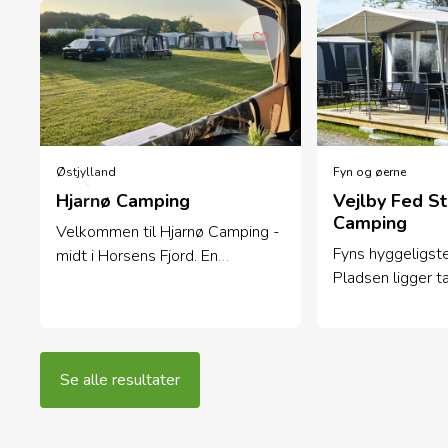
Østjylland
Fyn og øerne
Hjarnø Camping
Vejlby Fed S
Camping
Velkommen til Hjarnø Camping -
Fyns hyggeligst
midt i Horsens Fjord. En
Pladsen ligger t
naturskøn ø med muligheder for
tæt på den nye 
at nyde naturen og den
helt ned til Fyn
børnevenlige badestrand.
badestrand.
Se alle resultater