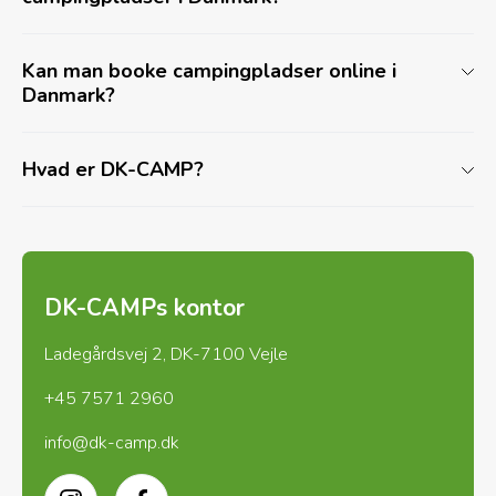
Kan man booke campingpladser online i
Danmark?
Hvad er DK-CAMP?
DK-CAMPs kontor
Ladegårdsvej 2, DK-7100 Vejle
+45 7571 2960
info@dk-camp.dk