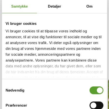
Samtykke
Detaljer
Om
Så er ferien hjemme!
Vi bruger cookies
Find overnatning langs populære
Vi bruger cookies til at tilpasse vores indhold og
vandreruter
annoncer, til at vise dig funktioner til sociale medier og til
at analysere vores trafik. Vi deler også oplysninger om
Naturen opleves bedst i et roligt tempo – med en
din brug af vores hjemmeside med vores partnere inden
god overnatning undervejs. DK-CAMP gør det
for sociale medier, annonceringspartnere og
nemt at finde campingpladser langs Danmarks
analysepartnere. Vores partnere kan kombinere disse
mest populære vandreruter.
data med andre oplysninger, du har givet dem, eller som
de har indsamlet fra din brug af deres tjenester. Accept af
cookies er lig med accept af visse dataoverførsler til de
pågældende lande.
Læs mere
.
Samtykkevalg
Nødvendig
Præferencer