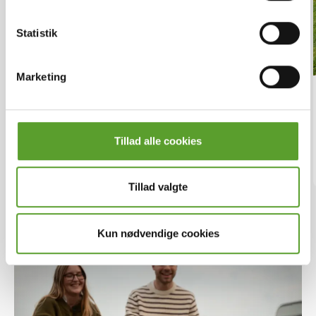
Statistik
Marketing
Overnatning langs Øhavsstien
På udkig efter overnatning langs Øhavsstien? Find DK-
CAMP campingpladser tæt på ruten og planlæg din
Tillad alle cookies
vandretur i Det Sydfynske Øhav.
Tillad valgte
Kun nødvendige cookies