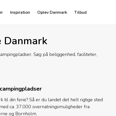
er
Inspiration
Oplev Danmark
Tilbud
e Danmark
mpingpladser. Søg på beliggenhed, faciliteter,
 campingpladser
il din ferie? Så er du landet det helt rigtige sted
 med ca. 37.000 overnatningsmuligheder fra
 øerne og Bornholm.