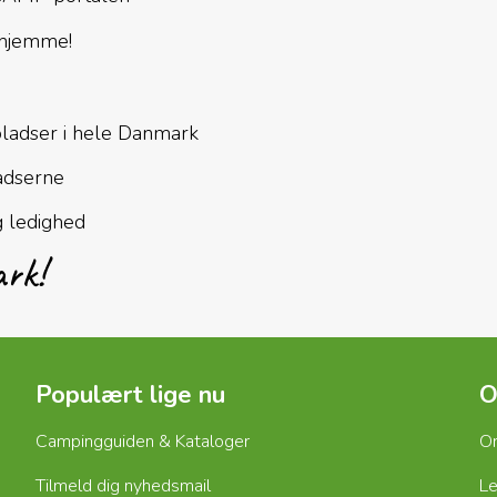
 hjemme!
P
pladser i hele Danmark
adserne
g ledighed
ark!
Populært lige nu
O
Campingguiden & Kataloger
O
Tilmeld dig nyhedsmail
Le