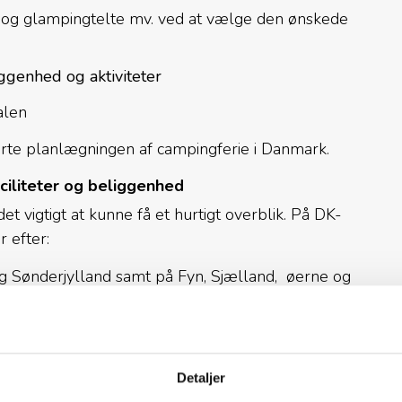
 og glampingtelte mv. ved at vælge den ønskede
liggenhed og aktiviteter
alen
arte planlægningen af campingferie i Danmark.
ciliteter og beliggenhed
 vigtigt at kunne få et hurtigt overblik. På DK-
 efter:
 og Sønderjylland samt på Fyn, Sjælland, øerne og
land, wellnessfaciliteter, hoppepude, ladestander
Detaljer
udlejning af cykler, kano eller kajak m.m.)