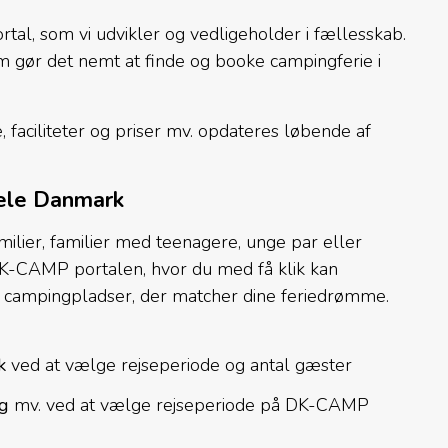
l, som vi udvikler og vedligeholder i fællesskab.
m gør det nemt at finde og booke campingferie i
faciliteter og priser mv. opdateres løbende af
hele Danmark
ilier, familier med teenagere, unge par eller
DK-CAMP portalen, hvor du med få klik kan
e campingpladser, der matcher dine feriedrømme.
rk
ved at vælge rejseperiode og antal gæster
ng
mv. ved at vælge rejseperiode på DK-CAMP