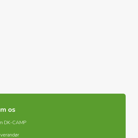
m os
m DK-CAMP
verandør