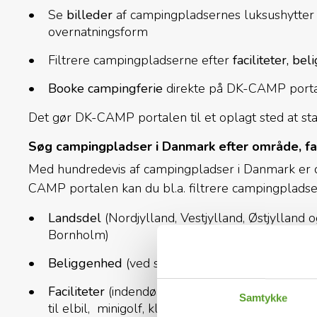
Se
billeder
af campingpladsernes luksushytter
overnatningsform
Filtrere campingpladserne efter
faciliteter, be
Booke campingferie
direkte på DK-CAMP port
Det gør DK-CAMP portalen til et oplagt sted at st
Søg campingpladser i Danmark efter område, fa
Med hundredevis af campingpladser i Danmark er det
CAMP portalen kan du bl.a. filtrere campingpladser
Landsdel
(Nordjylland, Vestjylland, Østjylland
Bornholm)
Beliggenhed
(ved strand, fiskesø, by mv.)
Faciliteter
(indendørs eller udendørs pool, bade
Samtykke
til elbil, minigolf, klappedyr, kiosk, restaurant, 