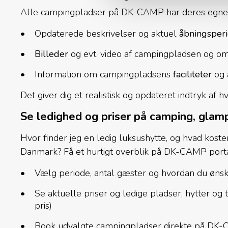
Alle campingpladser på DK-CAMP har deres egne 
Opdaterede beskrivelser og aktuel
åbningsper
Billeder
og evt. video af campingpladsen og o
Information om campingpladsens
faciliteter
og a
Det giver dig et realistisk og opdateret indtryk af
Se ledighed og priser på camping, glamp
Hvor finder jeg en ledig luksushytte, og hvad koste
Danmark? Få et hurtigt overblik på DK-CAMP port
Vælg periode, antal gæster og hvordan du ønsk
Se aktuelle priser og ledige pladser, hytter og 
pris)
Book udvalgte campingpladser direkte på DK