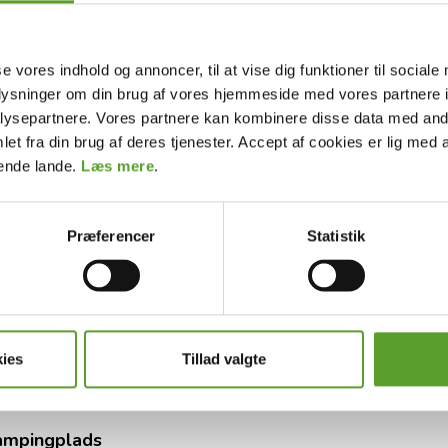
tte eller plads til egen campingvogn, autocamper
se vores indhold og annoncer, til at vise dig funktioner til sociale
adser i Danmark til dit behov.
oplysninger om din brug af vores hjemmeside med vores partnere i
ysepartnere. Vores partnere kan kombinere disse data med andr
et fra din brug af deres tjenester. Accept af cookies er lig med 
for at se det interaktive Danmarkskort med et
dende lande.
Læs mere
.
ser i hele landet.
Præferencer
Statistik
øhøjlandet eller Sydfyn
for mere info samt billeder
ies
Tillad valgte
vis du er på rundrejse i Danmark.
 campingplads