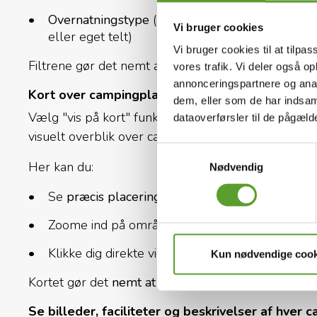
Overnatningstype
(glampingtelt, safaritelt, hy
Vi bruger cookies
eller eget telt)
Vi bruger cookies til at tilpas
Filtrene gør det nemt at finde de bedste campingpl
vores trafik. Vi deler også 
annonceringspartnere og anal
Kort over campingpladser i Danmark
dem, eller som de har indsaml
Vælg "vis på kort" funktionen her på hjemmesiden 
dataoverførsler til de pågæl
visuelt overblik over ca. 200 DK-CAMP campingplad
Samtykkevalg
Her kan du:
Nødvendig
Se
præcis placering
af alle campingpladser
Zoome ind på områder som f.eks. Vestkysten, S
Klikke dig direkte videre til hver campingplads 
Kun nødvendige cook
Kortet gør det
nemt at planlægge din rute
– især h
Se billeder, faciliteter og beskrivelser af hver