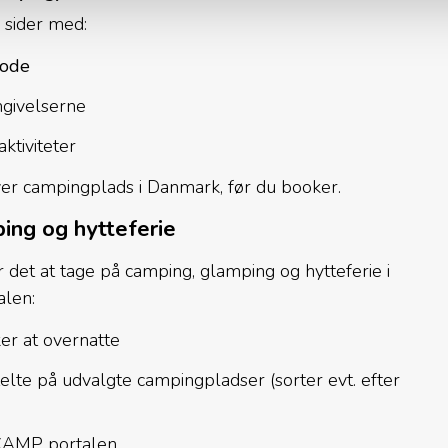
sider med:
iode
mgivelserne
ktiviteter
 hver campingplads i Danmark, før du booker.
ing og hytteferie
r det at tage på camping, glamping og hytteferie i
alen:
er at overnatte
telte på udvalgte campingpladser (sorter evt. efter
-CAMP portalen