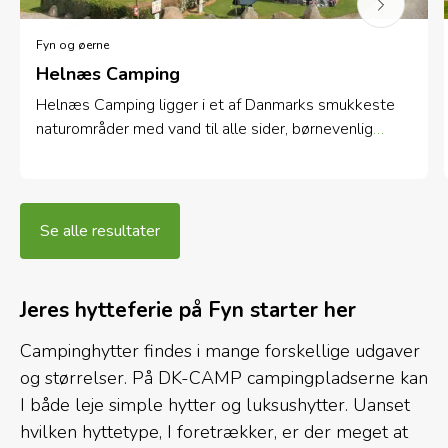
Fyn og øerne
Helnæs Camping
Helnæs Camping ligger i et af Danmarks smukkeste
naturområder med vand til alle sider, børnevenlig
strand og masser af muligheder for udendørs
aktiviteter.
Se alle resultater
Jeres hytteferie på Fyn starter her
Campinghytter findes i mange forskellige udgaver
og størrelser. På DK-CAMP campingpladserne kan
I både leje simple hytter og luksushytter. Uanset
hvilken hyttetype, I foretrækker, er der meget at