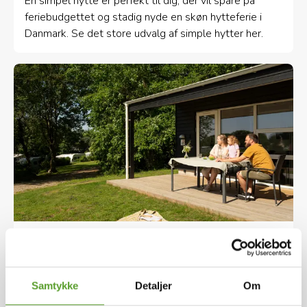
En simpel hytte er perfekt til dig, der vil spare på
feriebudgettet og stadig nyde en skøn hytteferie i
Danmark. Se det store udvalg af simple hytter her.
Lej en luksushytte i Danmark til din ferie
En luksushytte er perfekt til dig, der foretrækker
komfort tæt på naturen. Se det store udvalg af
Samtykke
Detaljer
Om
luksushytter i Danmark og booke direkte via DK-