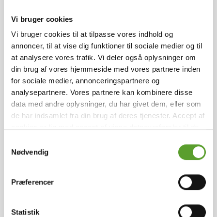
CAMP.
Vi bruger cookies
Vi bruger cookies til at tilpasse vores indhold og
Oplevelser på Fyn og øerne
annoncer, til at vise dig funktioner til sociale medier og til
at analysere vores trafik. Vi deler også oplysninger om
Den idylliske forestilling om Fyn, som er beskrevet
din brug af vores hjemmeside med vores partnere inden
af den fynske forfatter Morten Korch, kan godt
for sociale medier, annonceringspartnere og
holde stik en sommerdag. For Fyn og de
analysepartnere. Vores partnere kan kombinere disse
omkringliggende øer byder på helt unikke
data med andre oplysninger, du har givet dem, eller som
naturoplevelser og idylliske købsstader.
de har indsamlet fra din brug af deres tjenester. Accept af
Tag familien med Fyn rundt langs kysten og besøg
cookies er lig med accept af visse dataoverførsler til de
de charmerende gårdbutikker og købsstader på
pågældende lande.
Læs mere
.
Samtykkevalg
ruten. I kan også tage en tur på Vikingemuseet
Nødvendig
Ladby i Kerteminde.
Sejl til Ærø og kom helt ned i ferietempo i smukke
Præferencer
Marstal og Ærøskøbing, eller udforsk den smukke
natur og se de mange stendysser på Langeland.
Statistik