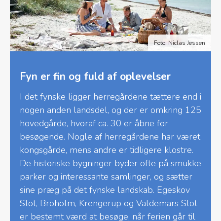
Foto: Niclas Jessen
Fyn er fin og fuld af oplevelser
I det fynske ligger herregårdene tættere end i
nogen anden landsdel, og der er omkring 125
hovedgårde, hvoraf ca. 30 er åbne for
besøgende. Nogle af herregårdene har været
kongsgårde, mens andre er tidligere klostre.
De historiske bygninger byder ofte på smukke
parker og interessante samlinger, og sætter
sine præg på det fynske landskab. Egeskov
Slot, Broholm, Krengerup og Valdemars Slot
er bestemt værd at besøge, når ferien går til