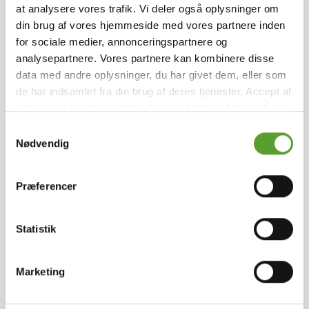
at analysere vores trafik. Vi deler også oplysninger om
Nordskoven Strand Camping
din brug af vores hjemmeside med vores partnere inden
Skøn plads beliggende direkte ved den fineste
for sociale medier, annonceringspartnere og
sandbadestrand. Imellem de store træer finder du din
analysepartnere. Vores partnere kan kombinere disse
egen plads, hvor du altid er garanteret fred og ro.
data med andre oplysninger, du har givet dem, eller som
de har indsamlet fra din brug af deres tjenester. Accept af
cookies er lig med accept af visse dataoverførsler til de
pågældende lande.
Læs mere
.
Samtykkevalg
Nødvendig
Præferencer
Statistik
Marketing
Foto: Niclas Jessen