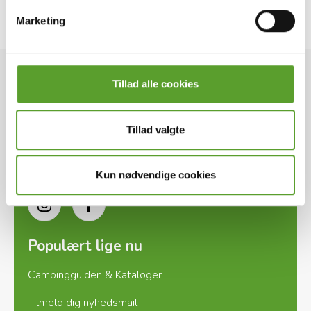
Mange campinghilsner
Se hjemmeside
Marketing
Nordskoven Strand Camping
DK-CAMPs kontor
Tillad alle cookies
Ladegårdsvej 2, DK-7100 Vejle
Tillad valgte
+45 7571 2960
info@dk-camp.dk
Kun nødvendige cookies
Instagram
Facebook
Populært lige nu
Campingguiden & Kataloger
Tilmeld dig nyhedsmail