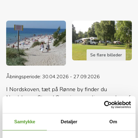
Se flere billeder
Åbningsperiode: 30.04.2026 - 27.09.2026
I Nordskoven, tæt på Rønne by finder du
Nordskoven Strand Camping, som ligger ved en af
de bedste badestrande på Bornholm. Den
hyggelige Nordskov strækker sig op langs
vestkysten med flotte søer og unikke landskaber
Samtykke
Detaljer
Om
Kort og kontaktinfo
Hele beskrivelsen
langs stranden. Imellem de store træer kan du