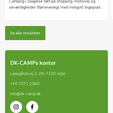
Camping i Slagelse tæt på shopping, motorvej og
seværdigheder. Børnevenligt med minigolf, legeplads
og mulighed for fester og overnatning hele året.
Se alle resultater
DK-CAMPs kontor
Ladegårdsvej 2, DK-7100 Vejle
+45 7571 2960
info@dk-camp.dk
Instagram
Facebook