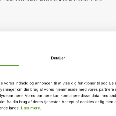
 og kyst – ideelt til en ferie med ro og nærvær,
eden.
25 min. fra København - med nem adgang til tog,
det. Vi ligger på den smukke kyststrækning mellem
miljø.
surfing
Golf
Cykelruter
(< 5 Km)
(< 1 Km)
s
or vinden og med egen sø, som skaber en afslappende
Detaljer
orhold, en café med mulighed for morgenbrød og
 også mulighed for cykeludlejning, og på pladsen
se vores indhold og annoncer, til at vise dig funktioner til sociale
l ture og aktiviteter i området.
oplysninger om din brug af vores hjemmeside med vores partnere i
ysepartnere. Vores partnere kan kombinere disse data med andr
et fra din brug af deres tjenester. Accept af cookies er lig med 
 – fra enkle hytter til komfortable hytter med
dende lande.
Læs mere
.
u.