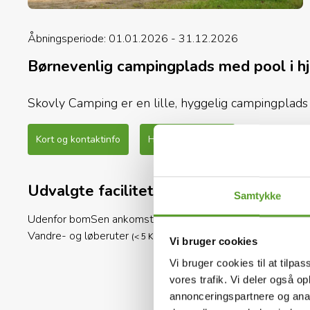
Åbningsperiode: 01.01.2026 - 31.12.2026
Børnevenlig campingplads med pool i hj
Skovly Camping er en lille, hyggelig campingplads 
du midt i naturen med gode faciliteter for især børn
Kort og kontaktinfo
Hele beskrivelsen
Nyd roen, swimmingpoolen og fiskesøen på pla
børnene løs på legepladserne, trampolinen, panna
Udvalgte faciliteter
cykelture eller køreture og oplev Sjællands natu
Samtykke
Udenfor bom
Sen ankomst
Indenfor bom
Legeplads
Trampoli
Kombinationen af natur, familievenlige faciliteter 
Vandre- og løberuter
Zoo
(< 5 Km)
(< 30 Km)
Vi bruger cookies
Camping til et godt udgangspunkt for både afslapni
Vi bruger cookies til at tilpas
Nyd ferien tæt på Ringsted med masser 
vores trafik. Vi deler også 
annonceringspartnere og anal