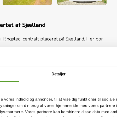
ertet af Sjælland
i Ringsted, centralt placeret på Sjælland. Her bor
efamilier og cykelturister:
dsen eller tænd op i et af bålstederne
Slip
banen eller i gokarts
Tag på vandreture,
r og seværdigheder
Detaljer
n
Mooncar
Hoppepude
Cykelruter
(< 5 Km)
og den centrale placering på Sjælland gør Skovly
ng og oplevelser i din ferie.
se vores indhold og annoncer, til at vise dig funktioner til sociale
af aktiviteter for børn og voksne
oplysninger om din brug af vores hjemmeside med vores partnere i
ysepartnere. Vores partnere kan kombinere disse data med andr