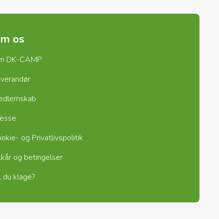
m os
m DK-CAMP
verandør
edlemskab
resse
okie- og Privatlivspolitik
lkår og betingelser
l du klage?