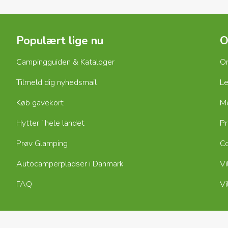
Butik på campingpladsen med mulighed for frisk
økken, bålsteder og vaskeri, hvor du kan vaske og
Populært lige nu
O
Campingguiden & Kataloger
O
 Camping blandt andet:
Tilmeld dig nyhedsmail
Le
dning af elcykler
Hjælp til lokale cykelruter og
Køb gavekort
M
Hytter i hele landet
P
ing
Prøv Glamping
Co
ferie, er der flere forskellige overnatningsformer
Autocamperpladser i Danmark
Vi
FAQ
Vi
per eller dit eget telt
Hytter og værelser både
kellige størrelser
Safaritelte med faste senge