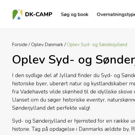
Søg og book
Overnatningstyp
Forside
Oplev Danmark
Oplev Syd- og Sønderjylland
Oplev Syd- og Sønder
I den sydlige del af Jylland finder du Syd- og Søn
historiske byer, uberørt natur og kystlandskaber m
fra Vadehavets vilde skønhed til de idylliske skove
Uanset om du søger historiske eventyr, naturskønne
Sønderjylland det perfekte valg!
Syd- og Sønderjylland er hjemsted for en række u
historie. Tag på opdagelse i Danmarks ældste by, R