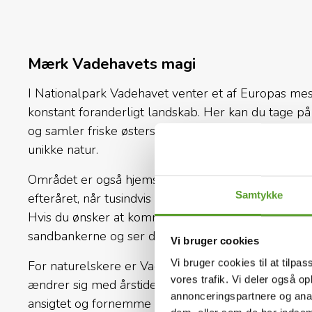
Mærk Vadehavets magi
I Nationalpark Vadehavet venter et af Europas mes
konstant foranderligt landskab. Her kan du tage på
og samler friske østers direkte fra havbunden, elle
unikke natur.
Området er også hjemsted for det spektakulære nat
Samtykke
efteråret, når tusindvis af stære samles i marske
Hvis du ønsker at komme helt tæt på dyrelivet, kan 
sandbankerne og ser de nysgerrige sæler sole sig og
Vi bruger cookies
Vi bruger cookies til at tilpas
For naturelskere er Vadehavet en sand skattekiste 
vores trafik. Vi deler også 
ændrer sig med årstiderne. Det er et sted, hvor du
annonceringspartnere og anal
ansigtet og fornemme områdets historiske betydni