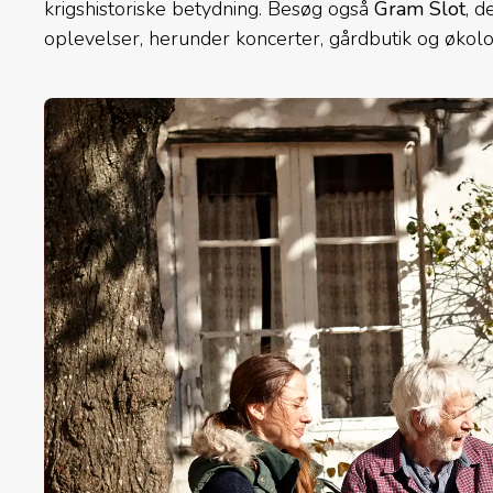
krigshistoriske betydning. Besøg også
Gram Slot
, d
oplevelser, herunder koncerter, gårdbutik og økolo