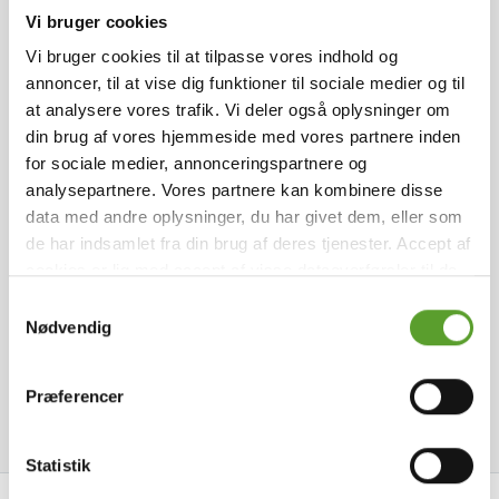
ankommer med campingvogn, telt, autocamper
Vi bruger cookies
eller foretrækker at bo i vores huse,
Udvalgte faciliteter
Vi bruger cookies til at tilpasse vores indhold og
campinghytter eller lejligheder, har vi plads til jer.
annoncer, til at vise dig funktioner til sociale medier og til
Luksushytte
Autocamperpladser
Lejlighed
at analysere vores trafik. Vi deler også oplysninger om
I vågner op til frisk luft og natur og en aktiv dag.
din brug af vores hjemmeside med vores partnere inden
Med et sportspas tilkøber I adgang til
for sociale medier, annonceringspartnere og
SportsCenter Danmarks mange faciliteter:
Kontakt SportsCenter Danmark
analysepartnere. Vores partnere kan kombinere disse
• Svømmehal med børnepool, bassin med
Sportscamping
data med andre oplysninger, du har givet dem, eller som
vipper i 3 højder, sportsbassin
de har indsamlet fra din brug af deres tjenester. Accept af
cookies er lig med accept af visse dataoverførsler til de
• Wellness område med varmtvandsbassin, flere
pågældende lande.
Læs mere
.
saunaer bla. IR-sauna, dampbad, salt kar, jacuzzi.
Samtykkevalg
Petersmindevej 5a, 6600 Vejen
+45 75 36 05 00
Nødvendig
• Fitnesscenter med topmoderne udstyr, cross fit
center, padel center
booking@vejenic.dk
Se hjemmeside
• Indendørs haller til boldspil, badminton og
Præferencer
Føj til favoritter
andre aktiviteter
• Udendørsbaner og idrætsfaciliteter herunder
Statistik
vores nye discgolf bane og atletikløbebane