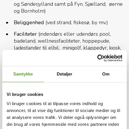
og Sønderjylland samt på Fyn, Sjælland, øerne
og Bornholm)
Beliggenhed
(ved strand, fiskesø, by mv.)
Faciliteter
(indendørs eller udendørs pool,
badeland, wellnessfaciliteter, hoppepude,
ladestander til elbil, minigolf, klappedyr, kiosk,
restaurant, udlejning af cykler, kano eller kajak
m.m.)
Overnatningstype
(glampingtelt, safaritelt,
Samtykke
Detaljer
Om
hytte eller plads til egen campingvogn,
autocamper eller eget telt)
Vi bruger cookies
Filtrene gør det nemt at finde de bedste
Vi bruger cookies til at tilpasse vores indhold og
campingpladser i Danmark til dit behov.
annoncer, til at vise dig funktioner til sociale medier og til
at analysere vores trafik. Vi deler også oplysninger om
Kort over campingpladser i Danmark
din brug af vores hjemmeside med vores partnere inden
Vælg "vis på kort" funktionen her på hjemmesiden