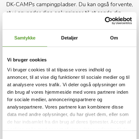
DK-CAMPs campingpladser. Du kan også forvente,
at vi anvender dine oplysninger til at sende dig
nyheder og kampagner via Facebook og Instagram.
Du kan til hver en tid afmelde DK-CAMPs
Samtykke
Detaljer
Om
nyhedsbrev via et link nederst i vores
nyhedsbreve.
Vi bruger cookies
DK-CAMP vil opbevare dine personlige
Vi bruger cookies til at tilpasse vores indhold og
informationer, indtil du trækker dit samtykke
annoncer, til at vise dig funktioner til sociale medier og til
tilbage og efter gældende lovgivning. Hvis du
at analysere vores trafik. Vi deler også oplysninger om
trækker dit samtykke tilbage eller afmelder dig
din brug af vores hjemmeside med vores partnere inden
nyhedsbrevet, slettes dine persondata 2 år efter
for sociale medier, annonceringspartnere og
datoen for din afmelding.
analysepartnere. Vores partnere kan kombinere disse
data med andre oplysninger, du har givet dem, eller som
Retsgrundlaget for behandlingen af dine
de har indsamlet fra din brug af deres tjenester. Accept af
personlige data er det samtykke, du har givet.
cookies er lig med accept af visse dataoverførsler til de
pågældende lande.
Læs mere
.
Samtykkevalg