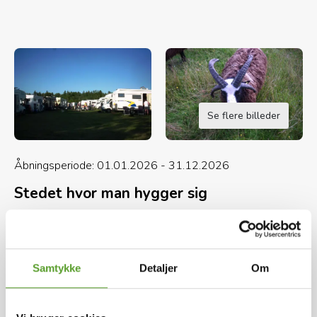
Se flere billeder
Åbningsperiode: 01.01.2026 - 31.12.2026
Stedet hvor man hygger sig
Vi er en lille hyggelig plads med 140 enheder.
Ved siden af ligger Skærbæk Autocamperplads.
Kort og kontaktinfo
Hele beskrivelsen
Samtykke
Detaljer
Om
Pladsen ligger på kanten af Nationalpark
Vadehavet. Det giver mulighed for vandre- og