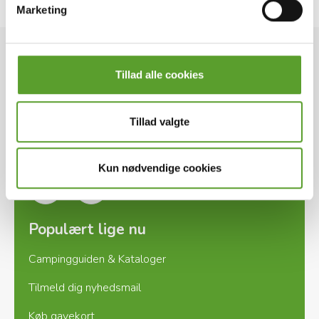
Marketing
DK-CAMPs kontor
Tillad alle cookies
Ladegårdsvej 2, DK-7100 Vejle
+45 7571 2960
Tillad valgte
info@dk-camp.dk
Kun nødvendige cookies
Instagram
Facebook
Populært lige nu
Campingguiden & Kataloger
Tilmeld dig nyhedsmail
Køb gavekort