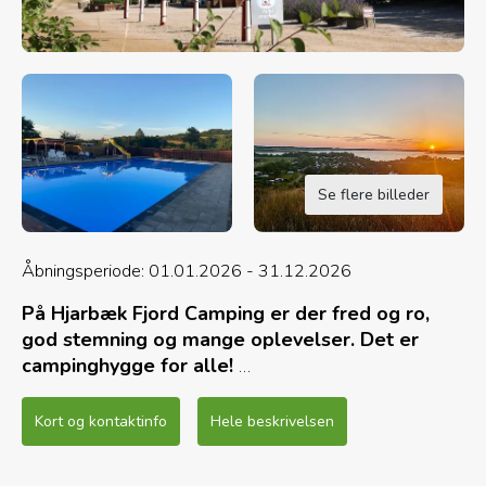
Se flere billeder
Åbningsperiode: 01.01.2026 - 31.12.2026
På Hjarbæk Fjord Camping er der fred og ro,
god stemning og mange oplevelser. Det er
campinghygge for alle!
På Hjarbæk Fjord Camping er vi tæt på naturen. Nyd
Kort og kontaktinfo
Hele beskrivelsen
den gode campingstemning og den skønne natur med
de smukkeste solnedgange over Hjarbæk Fjord. Vær