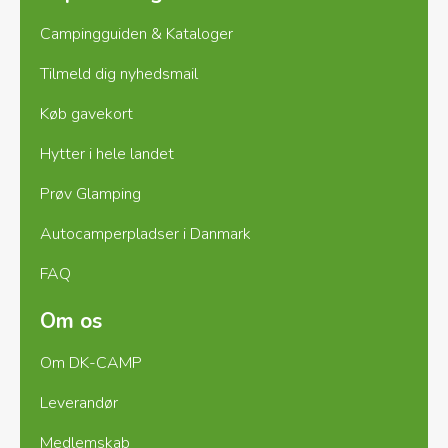
Campingguiden & Kataloger
Vi glæder os til at byde jer
Tilmeld dig nyhedsmail
velkommen!
Køb gavekort
Hytter i hele landet
Prøv Glamping
Autocamperpladser i Danmark
FAQ
Om os
Om DK-CAMP
Leverandør
Medlemskab