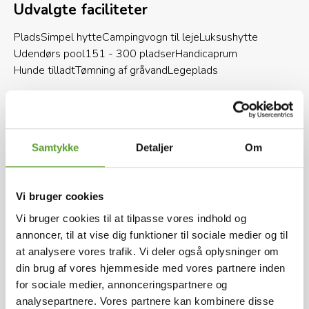
aktiv, oplev naturen og nærliggende seværdigheder
Udvalgte faciliteter
eller læn dig tilbage og mærk freden - du bestemmer :)
Plads
Simpel hytte
Campingvogn til leje
Luksushytte
Udendørs pool
151 - 300 pladser
Handicaprum
Hunde tilladt
Tømning af gråvand
Legeplads
På Hjarbæk Fjord Camping er
der plads til alle:
Samtykke
Detaljer
Om
Se præsentationsvideo
Tag plads på en af vores mange skønne
terrassepladser med enestående panoramaudsigt
Vi bruger cookies
over fjorden og bliv beriget med mangefarvede
Vi bruger cookies til at tilpasse vores indhold og
For at kunne afspille videoer direkte her på siden,
solnedgange.
Find en plads med læ i både sol
annoncer, til at vise dig funktioner til sociale medier og til
og skygge - tæt på andre eller helt for dig selv
skal du acceptere marketing-cookies.
at analysere vores trafik. Vi deler også oplysninger om
Placér dig tæt på legeplads og opvarmet
Du kan
ændre dit cookie-samtykke her
din brug af vores hjemmeside med vores partnere inden
swimmingpool og se børnene lege fra vognen
for sociale medier, annonceringspartnere og
Afspil i stedet videoen på YouTube
eller teltet.
Overnat i vores campinghytter eller
analysepartnere. Vores partnere kan kombinere disse
udlejningsvogne, i mange forskellige størrelser tæt