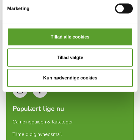
Elisabeth
Se hjemmeside
Marketing
DK-CAMPs kontor
Tillad alle cookies
Ladegårdsvej 2, DK-7100 Vejle
Tillad valgte
+45 7571 2960
info@dk-camp.dk
Kun nødvendige cookies
Instagram
Facebook
Populært lige nu
Campingguiden & Kataloger
Tilmeld dig nyhedsmail