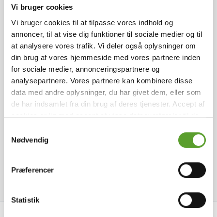
Udvalgte faciliteter
Vi bruger cookies
Vi bruger cookies til at tilpasse vores indhold og
Her er plads til campingvogne, telte og
0 - 150 pladser
Cykelruter
(< 5 Km)
annoncer, til at vise dig funktioner til sociale medier og til
autocampere fra nær og fjern.
Vandre- og løberuter
Legeplads
Trampolin
(< 5 Km)
at analysere vores trafik. Vi deler også oplysninger om
Handicaprum
Opholdsstue
Tømning af toilet
Kiosk
Boldbane
din brug af vores hjemmeside med vores partnere inden
Besøg vores hjemmeside og få inspiration til din
for sociale medier, annonceringspartnere og
næste ferie, forlængede weekend, træf med
analysepartnere. Vores partnere kan kombinere disse
Kontakt Hillerød Camping
bilklubben eller blot et par dage i fred og ro.
data med andre oplysninger, du har givet dem, eller som
de har indsamlet fra din brug af deres tjenester. Accept af
Ring/mail gerne, hvis du har spørgsmål. Vi glæder
cookies er lig med accept af visse dataoverførsler til de
pågældende lande.
Læs mere
.
os til at byde såvel nye som gamle gæster
Samtykkevalg
Blytækkervej 18, 3400 Hillerød
+45 4826 4854
Nødvendig
velkommen.
Facebook
Instagram
info@hillerodcamping.dk
Se hjemmeside
Komforthytter udlejes hele året rundt!
Præferencer
Føj til favoritter
De venligste hilsener fra
Statistik
Annette Quist, Taco Folkertsma samt Helena og