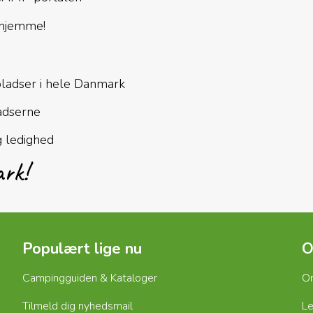
 hjemme!
P
pladser i hele Danmark
adserne
g ledighed
ark!
Populært lige nu
O
Campingguiden & Kataloger
O
Tilmeld dig nyhedsmail
Le