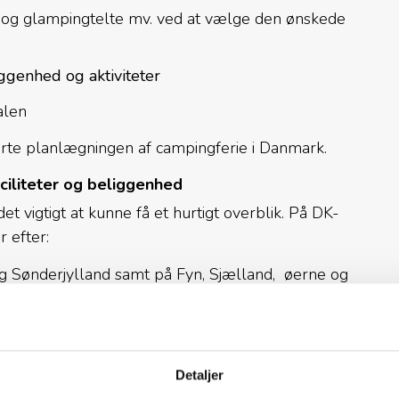
 og glampingtelte mv. ved at vælge den ønskede
liggenhed og aktiviteter
alen
arte planlægningen af campingferie i Danmark.
ciliteter og beliggenhed
 vigtigt at kunne få et hurtigt overblik. På DK-
 efter:
 og Sønderjylland samt på Fyn, Sjælland, øerne og
land, wellnessfaciliteter, hoppepude, ladestander
Detaljer
udlejning af cykler, kano eller kajak m.m.)