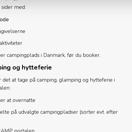
sider med:
iode
mgivelserne
ktiviteter
 hver campingplads i Danmark, før du booker.
ing og hytteferie
r det at tage på camping, glamping og hytteferie i
alen:
er at overnatte
telte på udvalgte campingpladser (sorter evt. efter
-CAMP portalen