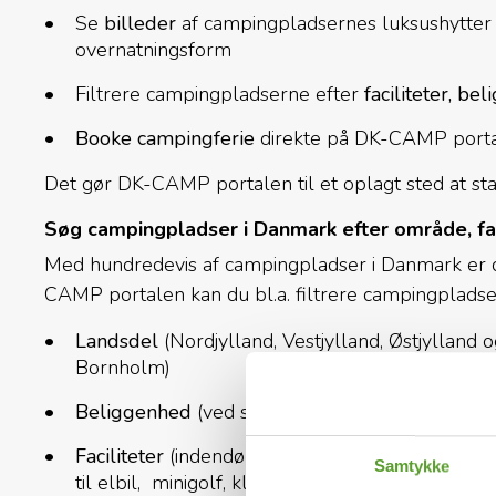
Se
billeder
af campingpladsernes luksushytter
overnatningsform
Filtrere campingpladserne efter
faciliteter, be
Booke campingferie
direkte på DK-CAMP port
Det gør DK-CAMP portalen til et oplagt sted at st
Søg campingpladser i Danmark efter område, fa
Med hundredevis af campingpladser i Danmark er det
CAMP portalen kan du bl.a. filtrere campingpladser
Landsdel
(Nordjylland, Vestjylland, Østjylland
Bornholm)
Beliggenhed
(ved strand, fiskesø, by mv.)
Faciliteter
(indendørs eller udendørs pool, bade
Samtykke
til elbil, minigolf, klappedyr, kiosk, restaurant, 