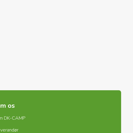
m os
m DK-CAMP
verandør