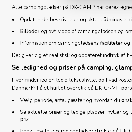
Alle campingpladser på DK-CAMP har deres egne 
Opdaterede beskrivelser og aktuel
åbningsper
Billeder
og evt. video af campingpladsen og o
Information om campingpladsens
faciliteter
og a
Det giver dig et realistisk og opdateret indtryk af
Se ledighed og priser på camping, glamp
Hvor finder jeg en ledig luksushytte, og hvad koste
Danmark? Få et hurtigt overblik på DK-CAMP port
Vælg periode, antal gæster og hvordan du ønsk
Se aktuelle priser og ledige pladser, hytter og 
pris)
Book udvalgte campingpladser direkte på DK