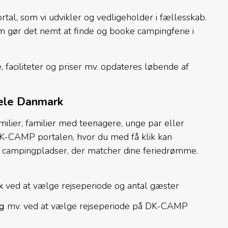
l, som vi udvikler og vedligeholder i fællesskab.
m gør det nemt at finde og booke campingferie i
faciliteter og priser mv. opdateres løbende af
hele Danmark
ilier, familier med teenagere, unge par eller
DK-CAMP portalen, hvor du med få klik kan
e campingpladser, der matcher dine feriedrømme.
rk
ved at vælge rejseperiode og antal gæster
ng
mv. ved at vælge rejseperiode på DK-CAMP