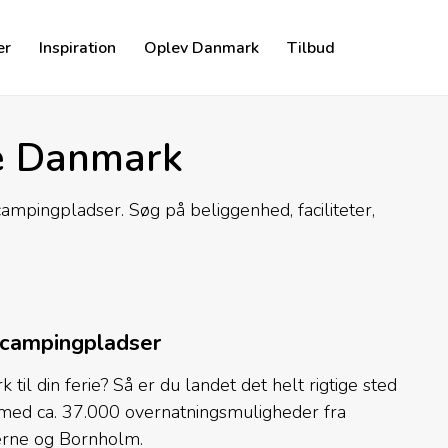
er
Inspiration
Oplev Danmark
Tilbud
e Danmark
mpingpladser. Søg på beliggenhed, faciliteter,
 campingpladser
il din ferie? Så er du landet det helt rigtige sted
 med ca. 37.000 overnatningsmuligheder fra
 øerne og Bornholm.