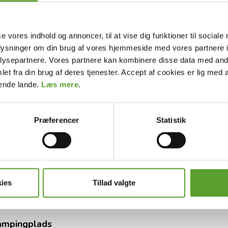
tte eller plads til egen campingvogn, autocamper
se vores indhold og annoncer, til at vise dig funktioner til sociale
adser i Danmark til dit behov.
oplysninger om din brug af vores hjemmeside med vores partnere i
ysepartnere. Vores partnere kan kombinere disse data med andr
et fra din brug af deres tjenester. Accept af cookies er lig med 
for at se det interaktive Danmarkskort med et
dende lande.
Læs mere
.
ser i hele landet.
Præferencer
Statistik
øhøjlandet eller Sydfyn
for mere info samt billeder
ies
Tillad valgte
vis du er på rundrejse i Danmark.
 campingplads