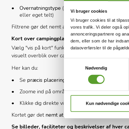
Overnatningstype
(glampingtelt, safaritelt, hy
Vi bruger cookies
eller eget telt)
Vi bruger cookies til at tilpas
Filtrene gør det nemt at finde de bedste campingpl
vores trafik. Vi deler også 
annonceringspartnere og anal
Kort over campingpladser i Danmark
dem, eller som de har indsaml
Vælg "vis på kort" funktionen her på hjemmesiden 
dataoverførsler til de pågæl
visuelt overblik over ca. 200 DK-CAMP campingplad
Samtykkevalg
Her kan du:
Nødvendig
Se
præcis placering
af alle campingpladser
Zoome ind på områder som f.eks. Vestkysten, S
Klikke dig direkte videre til hver campingplads 
Kun nødvendige cook
Kortet gør det
nemt at planlægge din rute
– især h
Se billeder, faciliteter og beskrivelser af hver