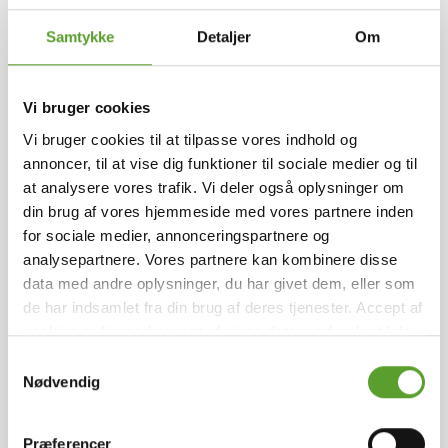
Udvalgte faciliteter
ferie i rolige omgivelser – tæt på skov, fjord og
Samtykke
Detaljer
Om
Vesterhavet, uden larm og mange mennesker.
Tømning af toilet
Skov
Takeaway
Glampingtelt
(< 5 Km)
Pladsen er mindre og selvbetjent, så I bestemmer
Autocamperpladser
Hunde tilladt
Miljømærket
Tømning af gråvand og toilet
selv tempoet og kan ankomme, når det passer jer.
Vi bruger cookies
Med kun 50 pladser er atmosfæren personlig og
Vi bruger cookies til at tilpasse vores indhold og
afslappet, perfekt til jer der ønsker camping i
annoncer, til at vise dig funktioner til sociale medier og til
naturen, fred og kvalitetstid sammen.
at analysere vores trafik. Vi deler også oplysninger om
din brug af vores hjemmeside med vores partnere inden
Naturskøn beliggenhed og fredfyldt stemning
for sociale medier, annonceringspartnere og
analysepartnere. Vores partnere kan kombinere disse
Kontakt Tipperne Camping
data med andre oplysninger, du har givet dem, eller som
Tipperne Camping ligger omgivet af grønne skove
de har indsamlet fra din brug af deres tjenester. Accept af
og fra pladsen er der kort afstand til både
cookies er lig med accept af visse dataoverførsler til de
Ringkøbing Fjord, brusende Vesterhavet og
pågældende lande.
Læs mere
.
Vesterlundvej 101, 6830 Nr. Nebel
+45 7178 8851
Samtykkevalg
hyggelige Bork Havn, så I kan kombinere ro med
Nødvendig
oplevelser ved vandet.
tipperne@tippernecamping.dk
Se hjemmeside
Føj til favoritter
Præferencer