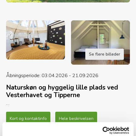
Se flere billeder
Åbningsperiode: 03.04.2026 - 21.09.2026
Naturskøn og hyggelig lille plads ved
Vesterhavet og Tipperne
Tipperne Camping er en naturskøn
naturcampingplads midt i Vestjylland, hvor ro,
Kort og kontaktinfo
Hele beskrivelsen
stilhed og tid til nærvær sætter dagsordenen for
jeres ferie. Her får I alt hvad I skal bruge til jeres