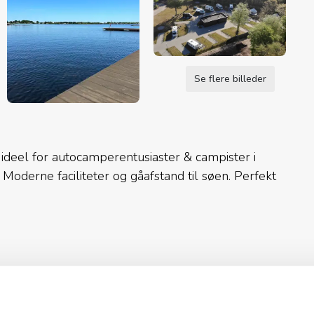
Se flere billeder
el for autocamperentusiaster & campister i
oderne faciliteter og gåafstand til søen. Perfekt
lag og strøm på hver plads
for strømtilslutning
ik overnatning