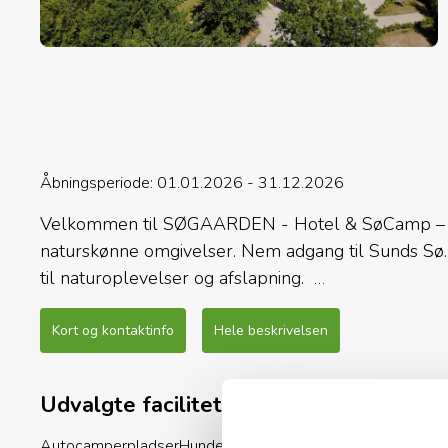
Åbningsperiode: 01.01.2026 - 31.12.2026
Velkommen til SØGAARDEN - Hotel & SøCamp – ide
naturskønne omgivelser. Nem adgang til Sunds Sø. M
til naturoplevelser og afslapning.
22 pladser indrettet til autocamper med fastunder
Kort og kontaktinfo
Hele beskrivelsen
6 pladser til Campingvogne på græs med mulighed 
Udvalgte faciliteter
14 Luksus Natur hytter med eget køkken & bad
Autocamperpladser
Hunde tilladt
Restaurant
Luksushytte
Un