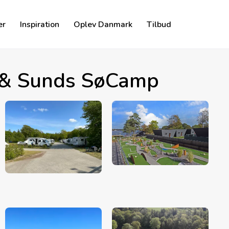
er
Inspiration
Oplev Danmark
Tilbud
& Sunds SøCamp