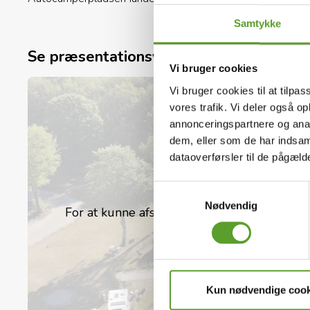
Samtykke
6 Familie Natur hytter med 2 soverum og eget ba
Se præsentationsvideo
Kun 10 minutters kørsel fra Herning. Rolig og afs
Vi bruger cookies
udendørs aktiviteter. Let selvbetjening ved ankoms
Vi bruger cookies til at tilpas
elektricitetstilslutning og alt, hvad du behøver for 
vores trafik. Vi deler også 
annonceringspartnere og anal
dem, eller som de har indsaml
Udforsk den omkringliggende natur, gå eller cykle
dataoverførsler til de pågæl
oplev naturen i dit eget tempo.
Samtykkevalg
Nødvendig
For at kunne afspille videoer direkte her på
Du kan
ændre dit 
Afspil i stedet v
Kun nødvendige cook