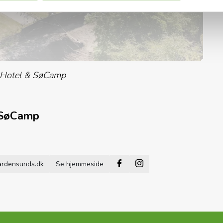
otel & SøCamp
 SøCamp
Facebook
Instagram
rdensunds.dk
Se hjemmeside