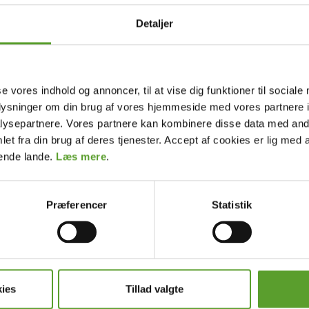
Detaljer
d
lappende atmosfære efter sightseeing eller
t for en problemfri oplevelse. Sanitære forhold,
se vores indhold og annoncer, til at vise dig funktioner til sociale
komfort.
oplysninger om din brug af vores hjemmeside med vores partnere i
ysepartnere. Vores partnere kan kombinere disse data med andr
et fra din brug af deres tjenester. Accept af cookies er lig med 
 langs søen og nyd områdets skønhed. Slap af og
dende lande.
Læs mere
.
Præferencer
Statistik
 siden, skal du acceptere marketing-cookies.
cookie-samtykke her
ideoen på YouTube
ies
Tillad valgte