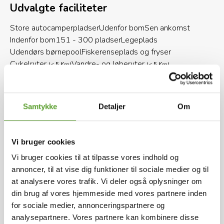
Udvalgte faciliteter
byen og små spontane ture ud i området.
Store autocamperpladser
Udenfor bom
Sen ankomst
Pladsen er en 4 stjernet campingplads (CODK).
Indenfor bom
151 - 300 pladser
Legeplads
Udendørs børnepool
Fiskerenseplads og fryser
som er rolig og børnevenlig, så du kan sætte
Cykelruter
Vandre- og løberuter
tempoet ned og lade feriestemningen komme af
(< 5 Km)
(< 5 Km)
sig selv. Samtidig er beliggenheden i Nordjylland
et stort plus, hvis du gerne vil have mulighed for
udflugter, da mange attraktioner kan nås inden for
Samtykke
Detaljer
Om
1–2 timers kørsel – selv Skagen kan klares som
Se præsentationsvideo
dagstur.
Vi bruger cookies
En rolig og børnevenlig campingplads
Vi bruger cookies til at tilpasse vores indhold og
annoncer, til at vise dig funktioner til sociale medier og til
med god stemning
For at kunne afspille videoer direkte her på siden,
at analysere vores trafik. Vi deler også oplysninger om
skal du acceptere marketing-cookies.
din brug af vores hjemmeside med vores partnere inden
På Øster Hurup Camping møder du en hyggelig
Du kan
ændre dit cookie-samtykke her
for sociale medier, annonceringspartnere og
og afslappet atmosfære, hvor der er gjort noget
analysepartnere. Vores partnere kan kombinere disse
Afspil i stedet videoen på YouTube