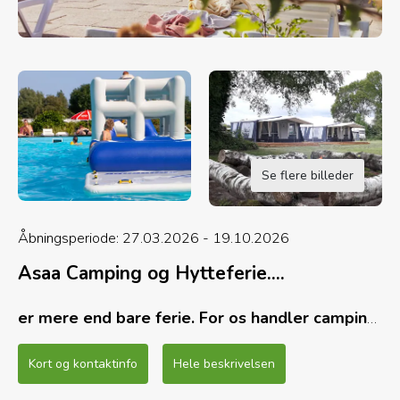
Se flere billeder
Åbningsperiode: 27.03.2026 - 19.10.2026
Asaa Camping og Hytteferie....
er mere end bare ferie. For os handler camping
og hytteferie om at skabe et frirum med fokus
på nærvær, fællesskab og gode oplevelser.
Kort og kontaktinfo
Hele beskrivelsen