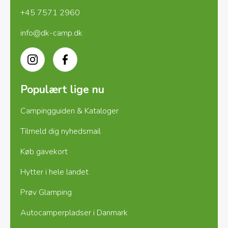
+45 7571 2960
Har du brug for mere plads, er det selvfølgelig
også muligt at vælge en af vore andre større
info@dk-camp.dk
enheder. Her er prisen højere.
Instagram
Facebook
Vi glæder os til at byde jer velkommen på Asaa
Camping & Hytteferie!
Populært lige nu
Bolette & Jesper
Campingguiden & Kataloger
Tilmeld dig nyhedsmail
Køb gavekort
Hytter i hele landet
Prøv Glamping
Autocamperpladser i Danmark