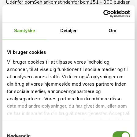
lidt.
Udenfor bom
Sen ankomst
Indenfor bom
151 - 300 pladser
Café
Boldbane
Bordtennis
Cykelruter
(< 5 Km)
Vandre- og løberuter
Vaskeri
Betal ved ankomsten - behold mønterne i pungen,
(< 5 Km)
når du besøger toiletbygningen. Priserne er
Samtykke
Detaljer
Om
moderate. Vi forsøger at drive campingpladsen
som en moderne forretning, hvor vi sparer på
omkostningerne de steder, hvor det reelt ikke har
Vi bruger cookies
nogen betydning for gæsterne. Ingen dyre
Vi bruger cookies til at tilpasse vores indhold og
Kontakt Aalborg Camping
automater, der skal vedligeholdes.
annoncer, til at vise dig funktioner til sociale medier og til
at analysere vores trafik. Vi deler også oplysninger om
Pladsen er opdelt i to. Vores event-plads er adskilt
din brug af vores hjemmeside med vores partnere inden
fra resten med et hegn.
for sociale medier, annonceringspartnere og
Skydebanevej 50, 9000 Aalborg
+45 6011 6044
analysepartnere. Vores partnere kan kombinere disse
data med andre oplysninger, du har givet dem, eller som
bb@bbbb.dk
Se hjemmeside
Føj til favoritter
Beplantningen på pladsen gør, at der er gode
de har indsamlet fra din brug af deres tjenester. Accept af
læforhold, og at indsigt fra vejen ikke er muligt.
cookies er lig med accept af visse dataoverførsler til de
Betalingsmetoder
pågældende lande.
Læs mere
.
Samtykkevalg
Der kan ved regnvejr være problemer for især
Nødvendig