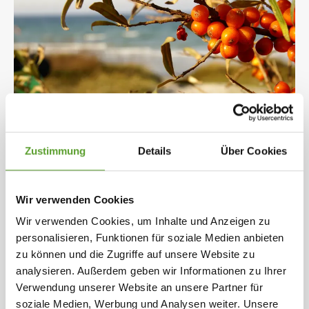
Zustimmung
Details
Über Cookies
Was kann man im August in der dänischen
Natur erleben?
Im Spätsommer bietet die dänische Natur
Wir verwenden Cookies
viele Möglichkeiten, saisonale Früchte zu
Wir verwenden Cookies, um Inhalte und Anzeigen zu
sammeln und spannende Naturphänomene
personalisieren, Funktionen für soziale Medien anbieten
zu entdecken.
zu können und die Zugriffe auf unsere Website zu
analysieren. Außerdem geben wir Informationen zu Ihrer
Im August lassen sich Pflaumen,
Verwendung unserer Website an unsere Partner für
Sanddorn, Brombeeren und andere
soziale Medien, Werbung und Analysen weiter. Unsere