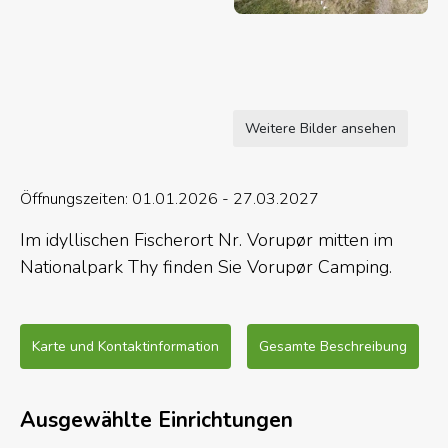
Weitere Bilder ansehen
Öffnungszeiten: 01.01.2026 - 27.03.2027
Im idyllischen Fischerort Nr. Vorupør mitten im
Nationalpark Thy finden Sie Vorupør Camping.
Der Platz verfügt über ein neues Servicegebäude,
23 neue Hütten und eine der besten Lagen in
Karte und Kontaktinformation
Gesamte Beschreibung
Dänemark , direkt an Strand und Nordsee und alle
Möglichkeiten für Einkäufe und Restaurantbesuche
Ausgewählte Einrichtungen
im Umkreis von wenigen hundert Metern.