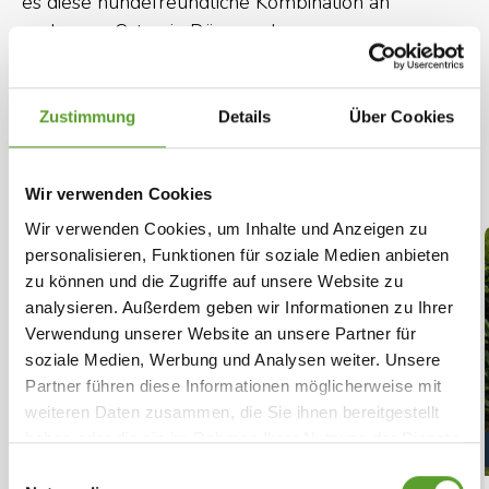
es diese hundefreundliche Kombination an
mehreren Orten in Dänemark.
Nachfolgend siehst du, welche DK-CAMP
Campingplätze sowohl einen Hundewald anbieten
Zustimmung
Details
Über Cookies
als auch Hunde in ausgewählten Hütten und
Ferienunterkünften erlauben:
Wir verwenden Cookies
Wir verwenden Cookies, um Inhalte und Anzeigen zu
personalisieren, Funktionen für soziale Medien anbieten
zu können und die Zugriffe auf unsere Website zu
analysieren. Außerdem geben wir Informationen zu Ihrer
Verwendung unserer Website an unsere Partner für
soziale Medien, Werbung und Analysen weiter. Unsere
Partner führen diese Informationen möglicherweise mit
weiteren Daten zusammen, die Sie ihnen bereitgestellt
haben oder die sie im Rahmen Ihrer Nutzung der Dienste
gesammelt haben.
Weiterlesen
.
Einwilligungsauswahl