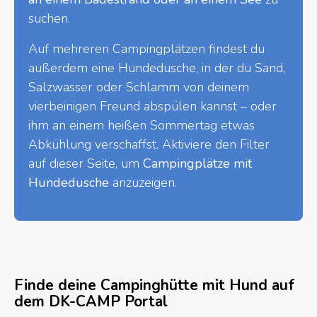
suchen.
Auf mehreren Campingplätzen findest du
außerdem eine Hundedusche, in der du Sand,
Salzwasser oder Schlamm von deinem
vierbeinigen Freund abspülen kannst – oder
ihm an einem heißen Sommertag etwas
Abkühlung verschaffst. Aktiviere den Filter
auf dieser Seite, um
Campingplätze mit
Hundedusche
anzuzeigen.
Finde deine Campinghütte mit Hund auf
dem DK-CAMP Portal