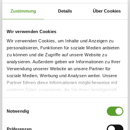
"Langå Camping" ist ein ruhiger Ort in einem
geschützten Wald inmitten eines attraktiven
Zustimmung
Details
Über Cookies
Naturgebiets von 300 m. Zu Dänemarks besten
Angelgewässern "Gudenaa".
Wir verwenden Cookies
Karte und Kontaktinformation
Gesamte Beschreibung
Wir verwenden Cookies, um Inhalte und Anzeigen zu
Direkt am Fluss befindet sich ein Campingplatz.
personalisieren, Funktionen für soziale Medien anbieten
Der Platz ist ganzjährig geöffnet, hat einen großen
Ausgewählte Einrichtungen
zu können und die Zugriffe auf unsere Website zu
Spielplatz, schöne Toilette und Küche und ist sehr
analysieren. Außerdem geben wir Informationen zu Ihrer
barrierefrei. Lebensmittelgeschäft mit individueller
Fischreinigungsplatz und Gefrierschrank
Verwendung unserer Website an unsere Partner für
Produktauswahl und einer großen Auswahl an
Fahrradrouten
Angeln
(< 5 Km)
(< 5 Km)
soziale Medien, Werbung und Analysen weiter. Unsere
Wander- und Laufstrecken
Spielplatz
Angelausrüstung.
(< 5 Km)
Partner führen diese Informationen möglicherweise mit
Defibrillator (Herzstarter)
Aufenthaltsraum
weiteren Daten zusammen, die Sie ihnen bereitgestellt
Toilettenentleerung
Ballspielplatz
0 - 150 Plätze
Es ist möglich, Hütten und Zelte zu mieten.
haben oder die sie im Rahmen Ihrer Nutzung der Dienste
gesammelt haben.
Weiterlesen
.
Einwilligungsauswahl
Notwendig
Präferenzen