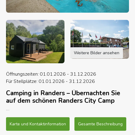
Weitere Bilder ansehen
Öffnungszeiten: 01.01.2026 - 31.12.2026
Für Stellplätze: 01.01.2026 - 31.12.2026
Camping in Randers – Übernachten Sie
auf dem schönen Randers City Camp
Suchen Sie Camping in Randers, umgeben von
Natur, Ruhe und vielen Ausflugsmöglichkeiten? Im
Karte und Kontaktinformation
Gesamte Beschreibung
Randers City Camp wohnen Sie mitten im