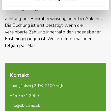
Erleben Sie tropische Tiere, beeindruckende
Zahlungsmöglichkeiten
Kuppeln und exotische Natur im größten Indoor-
Regenwald Dänemarks.
Zahlung per Banküberweisung oder bei Ankunft.
Die Buchung ist erst bestätigt, wenn die
✔ Memphis Mansion
vereinbarte Zahlung innerhalb der angegebenen
Frist eingegangen ist. Weitere Informationen
Ein Muss für Elvis-Fans und alle, die sich für
folgen per Mail.
amerikanische Kultur interessieren. Hier erwarten
Sie ein Museum, ein authentisches Diner und
faszinierende Ausstellungsstücke.
Kontakt
✔ Museum Østjylland
Ladegårdsvej 2, DK-7100 Vejle
Entdecken Sie die Geschichte von Randers mit
Ausstellungen vom Mittelalter bis in die
+45 7571 2960
Gegenwart.
info@dk-camp.dk