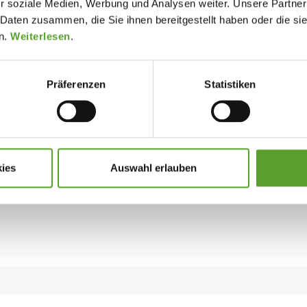
r soziale Medien, Werbung und Analysen weiter. Unsere Partner
 Daten zusammen, die Sie ihnen bereitgestellt haben oder die s
n.
Weiterlesen
.
Kamilla Storgaard Knudsen
Präferenzen
Statistiken
Digital Marketing Specialist
Telefon:
+45 9191 2960
E-Mail: kamilla[at]dk-camp.dk
ies
Auswahl erlauben