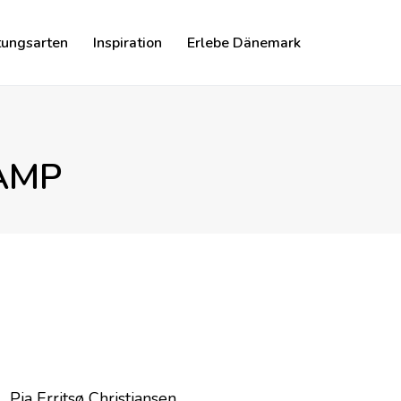
tungsarten
Inspiration
Erlebe Dänemark
CAMP
Pia Erritsø Christiansen