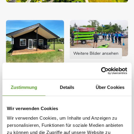
Weitere Bilder ansehen
Öffnungszeiten: 01.01.2026 - 31.12.2026
Für Stellplätze: 01.01.2026 - 31.12.2026
Zustimmung
Details
Über Cookies
Saksild Strand Camping – Dein
Urlaubsort nahe Aarhus
Wir verwenden Cookies
Einer der schönsten Strände Dänemarks ist zu Fuß
Wir verwenden Cookies, um Inhalte und Anzeigen zu
nur wenige Minuten von Saksild Stand Camping
Karte und Kontaktinformation
Gesamte Beschreibung
personalisieren, Funktionen für soziale Medien anbieten
entfernt
zu können und die Zugriffe auf unsere Website zu