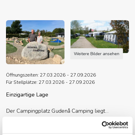
Weitere Bilder ansehen
Öffnungszeiten: 27.03.2026 - 27.09.2026
Für Stellplätze: 27.03.2026 - 27.09.2026
Einzigartige Lage
Der Campingplatz Gudenå Camping liegt
wunderschön nur einen Steinwurf vom Fluss
Gudenåen und der „wiederentdeckten Brücke”
Karte und Kontaktinformation
Gesamte Beschreibung