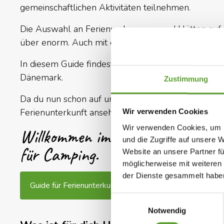
gemeinschaftlichen Aktivitäten teilnehmen.
Die Auswahl an Ferienwohnungen und Hütten auf d
über enorm. Auch mit eigener Toilette & Bad, Küch
In diesem Guide findest Du eine Auswahl an Ferie
Dänemark.
Zustimmung
Da du nun schon auf unserer Website bist, kannst
Ferienunterkunft ansehen und Deinen Urlaub sofor
Wir verwenden Cookies
Wir verwenden Cookies, um I
Willkommen im DK-CAMP - Däne
und die Zugriffe auf unsere 
für Camping.
Website an unsere Partner fü
möglicherweise mit weiteren
der Dienste gesammelt habe
Guide für Ferienunterkunft Ansehen
Einwilligungsauswahl
Notwendig