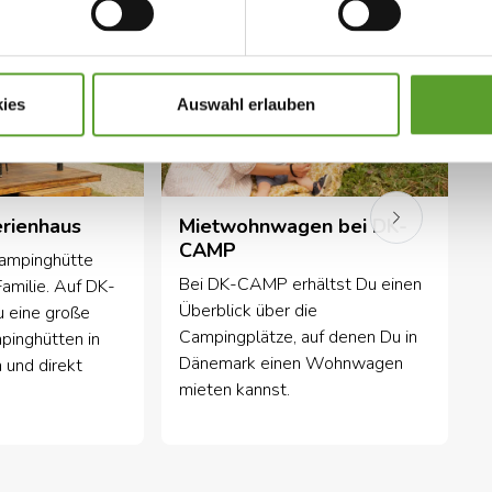
ies
Auswahl erlauben
erienhaus
Mietwohnwagen bei DK-
CAMP
Campinghütte
Bei DK-CAMP erhältst Du einen
M
 Familie. Auf DK-
Überblick über die
n
 eine große
Campingplätze, auf denen Du in
D
inghütten in
Dänemark einen Wohnwagen
A
 und direkt
mieten kannst.
s