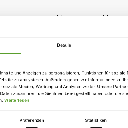
en dänischen Campingplätzen ist das ganze Jahr
e und Endreinigung.
nhäusern, Hütten und Ferienwohnungen in ganz
Details
 Du hier direkt und ganz bequem mehrere
t buchen.
nhalte und Anzeigen zu personalisieren, Funktionen für soziale
marks größtem Buchungsportal
Website zu analysieren. Außerdem geben wir Informationen zu I
r soziale Medien, Werbung und Analysen weiter. Unsere Partner
 Daten zusammen, die Sie ihnen bereitgestellt haben oder die s
n.
Weiterlesen
.
Präferenzen
Statistiken