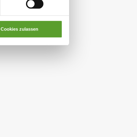
Cookies zulassen
Miete ein Hauszelt,
Mobilheim in Dänem
Safarizelt oder Camp-let
|Campingerlebnis mit
Komfort
iete ein Zelt, um beim Camping
Miete ein Mobilheim ✓Rei
ahe an der Natur zu sein. Bei
Platz ✓Einfaches Leben ✓
K-Camp findest Du eine große
Urlaub mit der ganzen Fam
uswahl in ganz Dänemark. Jetzt
✓Erlebnis und Spaß auf d
töbern und direkt buchen.
Campingplatz – Jetzt Buc