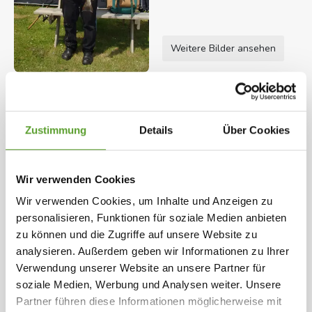
Weitere Bilder ansehen
Öffnungszeiten: 28.03.2026 - 13.09.2026
Herzlich willkommen am Faaborg/Funen
Zustimmung
Details
Über Cookies
Sinebjerg Camping ist ein Familienplatz mit ruhiger
und angenehmer Atmosphäre. Den Platz liegt auf
Wir verwenden Cookies
ein nach Süden abfallenden Gelände. Schöne
Karte und Kontaktinformation
Gesamte Beschreibung
Wir verwenden Cookies, um Inhalte und Anzeigen zu
Aussicht über das Meer und auf die Insel Lyö. Im
personalisieren, Funktionen für soziale Medien anbieten
den kleinen Selbtsbedienungsladen kann Mann
zu können und die Zugriffe auf unsere Website zu
Ausgewählte Einrichtungen
analysieren. Außerdem geben wir Informationen zu Ihrer
Frisches Brot vom Bäcker bestellen. Kein Bakeoff
Verwendung unserer Website an unsere Partner für
hier!
Grosse Stellplätze
Vor der Schranke
Späte Ankunft
soziale Medien, Werbung und Analysen weiter. Unsere
Hinter der Schranke
151 - 300 Plätze
Tiere auf dem Platz
Partner führen diese Informationen möglicherweise mit
Ballspielplatz
Tischtennis
Fahrradrouten
Auf den Sinebjerg Camping können Sie Ihr eigenes
(< 5 Km)