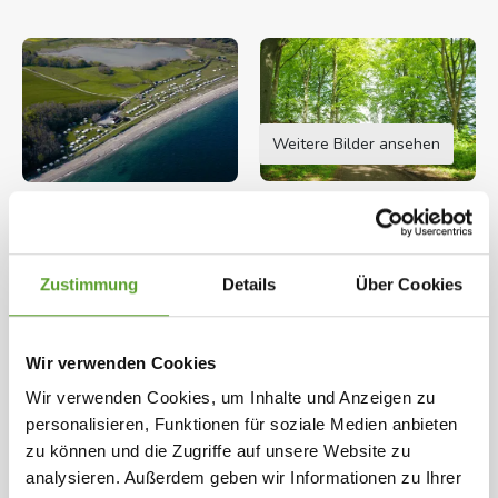
Weitere Bilder ansehen
Öffnungszeiten: 21.03.2026 - 20.09.2026
Herzlich willkommen auf die Spitze von
Zustimmung
Details
Über Cookies
Mols Nationalpark auf Djursland
Rugaard Camping ist auf die Spitze von Mols
Wir verwenden Cookies
Nationalpark gelegen mit Wald und Meer als
Karte und Kontaktinformation
Gesamte Beschreibung
Wir verwenden Cookies, um Inhalte und Anzeigen zu
Nachbar.
personalisieren, Funktionen für soziale Medien anbieten
zu können und die Zugriffe auf unsere Website zu
Ausgewählte Einrichtungen
Rugaard Camping ist ein ruhiger Familienplatz, der
analysieren. Außerdem geben wir Informationen zu Ihrer