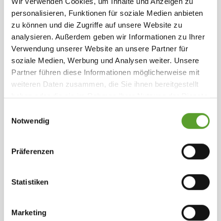
0 - 150 Plätze
Wohnmobil-Stellplätze
Hüpfkissen
Minigolf
Wir verwenden Cookies, um Inhalte und Anzeigen zu
Fahrradrouten
Wander- und Laufstrecken
personalisieren, Funktionen für soziale Medien anbieten
(< 5 Km)
(< 5 Km)
Angeln
zu können und die Zugriffe auf unsere Website zu
(< 5 Km)
analysieren. Außerdem geben wir Informationen zu Ihrer
Verwendung unserer Website an unsere Partner für
soziale Medien, Werbung und Analysen weiter. Unsere
Partner führen diese Informationen möglicherweise mit
weiteren Daten zusammen, die Sie ihnen bereitgestellt
haben oder die sie im Rahmen Ihrer Nutzung der Dienste
Kontakt Omme Å Camping
gesammelt haben.
Weiterlesen
.
Einwilligungsauswahl
Notwendig
Präferenzen
Sønderbro 10, 7260 Sønder Omme
+45 9386 7260
info@ommeaacamping.dk
Webseite ansehen
Statistiken
Zu den Favoriten hinzufügen
Marketing