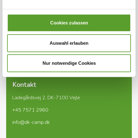
Zahlungsmöglichkeiten
Die Zahlung erfolgt über einen Zahlungslink, den
der Campingplatz später zusendet. Die Buchung ist
Cookies zulassen
erst bestätigt, wenn die vereinbarte Zahlung
innerhalb der angegebenen Frist eingegangen ist.
Auswahl erlauben
Weitere Informationen folgen per Mail.
Nur notwendige Cookies
Kontakt
Ladegårdsvej 2, DK-7100 Vejle
+45 7571 2960
info@dk-camp.dk