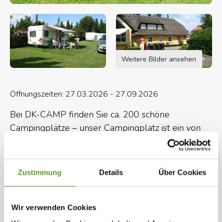
Weitere Bilder ansehen
Öffnungszeiten: 27.03.2026 - 27.09.2026
Bei DK-CAMP finden Sie ca. 200 schöne
Campingplätze – unser Campingplatz ist ein von
denen.
Sie können auch unsere Homepage besuchen.
Karte und Kontaktinformation
Gesamte Beschreibung
Zustimmung
Details
Über Cookies
Wir hoffen, daß Sie und Ihre Familie die Ferien auf
Ausgewählte Einrichtungen
unserem Campingplatz bestellen werden.
Wir verwenden Cookies