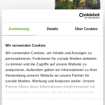
Weitere Bilder ansehen
Zustimmung
Details
Über Cookies
Öffnungszeiten: 01.01.2026 - 31.12.2026
Wir sind ein kleines Familien-Campingplatz im
Wir verwenden Cookies
Wald wie Einstellung mit perfekten Schutz. Hier
Wir verwenden Cookies, um Inhalte und Anzeigen zu
finden Sie günstige Preise finden Sie und wir sind
personalisieren, Funktionen für soziale Medien anbieten
ideal gelegen , um sowohl Nordseeland und
zu können und die Zugriffe auf unsere Website zu
Kopenhagen zu erkunden.
Karte und Kontaktinformation
Gesamte Beschreibung
analysieren. Außerdem geben wir Informationen zu Ihrer
Verwendung unserer Website an unsere Partner für
Der Platz ist ganzjährig geöffnet, außer zwischen 1
soziale Medien, Werbung und Analysen weiter. Unsere
Ausgewählte Einrichtungen
November und 1. März nur nach Vereinbarung .
Partner führen diese Informationen möglicherweise mit
weiteren Daten zusammen, die Sie ihnen bereitgestellt
Wir haben 100 Einheiten , alle mit Strom und
Grosse Stellplätze
Vor der Schranke
Späte Ankunft
haben oder die sie im Rahmen Ihrer Nutzung der Dienste
zusätzlich gibt es 13 Hütten zu vermieten.
Hinter der Schranke
0 - 150 Plätze
gesammelt haben.
Weiterlesen
.
Einwilligungsauswahl