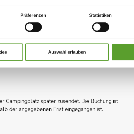
s und historischen Sehenswürdigkeiten.
Präferenzen
Statistiken
d. Die Region bietet zahlreiche Erlebnisse und
ies
Auswahl erlauben
Facebook
fo@nordstrand-camping.dk
Webseite ansehen
der Campingplatz später zusendet. Die Buchung ist
halb der angegebenen Frist eingegangen ist.