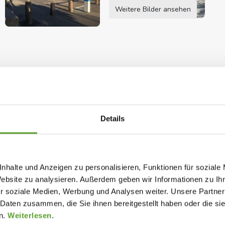
Weitere Bilder ansehen
sum mit Spaß und Unterhaltung für die ganze
trand, wo Sie im Schatten einer Palme entspannen,
Details
Eis unter einem strohgedeckten Sonnenschirm
nhalte und Anzeigen zu personalisieren, Funktionen für soziale
ist das Hallenbad die perfekte Wahl. Hier ist die
nder
Fahrrad/MTB-Vermietung
Fahrradrouten
(< 5 Km)
Website zu analysieren. Außerdem geben wir Informationen zu I
assers angenehm.
Schwimmbereich für (Klein)kinder - drinnen
r soziale Medien, Werbung und Analysen weiter. Unsere Partner
 Daten zusammen, die Sie ihnen bereitgestellt haben oder die s
, die alles bietet – von Kunst und Kultur über
n.
Weiterlesen
.