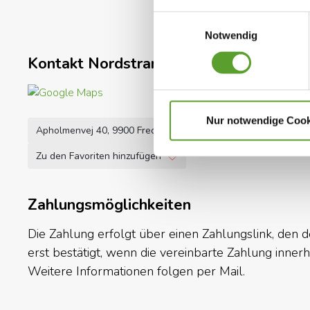
Einkaufsmöglichkeiten bis hin zu Restaurants, Café
Einwilligungsauswahl
Notwendig
Nutzen Sie auch die Zeit für Ausflüge in Nordjütlan
Attraktionen.
Kontakt Nordstrand Camping
Nur notwendige Cook
Apholmenvej 40, 9900 Frederikshavn
+45 9842 9350
in
Zu den Favoriten hinzufügen
Zahlungsmöglichkeiten
Die Zahlung erfolgt über einen Zahlungslink, den 
erst bestätigt, wenn die vereinbarte Zahlung inner
Weitere Informationen folgen per Mail.