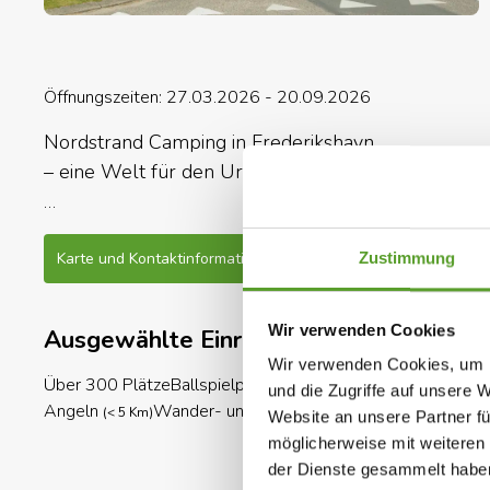
Öffnungszeiten: 27.03.2026 - 20.09.2026
Nordstrand Camping in Frederikshavn
– eine Welt für den Urlaub!
Nordstrand Camping hat sein ganz eigenes Univer
Familie. Der Campingplatz liegt an einem Palmens
Karte und Kontaktinformation
Gesamte Beschreibung
Zustimmung
Beachvolleyball im weißen Sand spielen und ein 
genießen können.
Wir verwenden Cookies
Ausgewählte Einrichtungen
Wir verwenden Cookies, um I
Wenn das Wetter nicht für den Strand geeignet ist, 
Über 300 Plätze
Ballspielplatz
Tischtennis
Aktivitäten für Ki
und die Zugriffe auf unsere 
Temperatur sowohl im als auch außerhalb des W
Angeln
Wander- und Laufstrecken
Spielplatz
(< 5 Km)
(< 5 Km)
Website an unsere Partner fü
möglicherweise mit weiteren
Machen Sie einen Ausflug in die Stadt Frederikshavn
der Dienste gesammelt habe