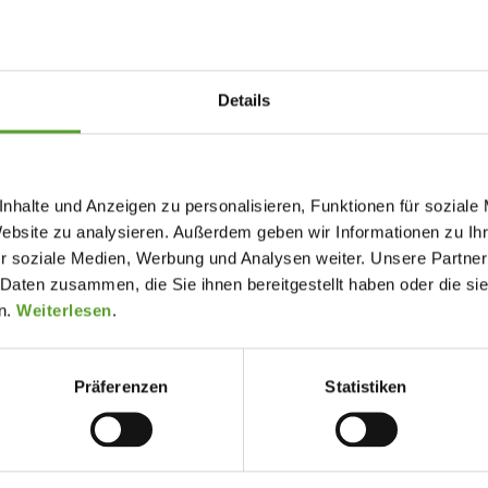
Details
hagen wohnen und gleichzeitig in einer
 übernachten.
nhalte und Anzeigen zu personalisieren, Funktionen für soziale
Website zu analysieren. Außerdem geben wir Informationen zu I
r soziale Medien, Werbung und Analysen weiter. Unsere Partner
 Daten zusammen, die Sie ihnen bereitgestellt haben oder die s
n.
Weiterlesen
.
radrouten
Wander- und Laufstrecken
(< 5 Km)
(< 5 Km)
indertenraum
Aufenthaltsraum
Präferenzen
Statistiken