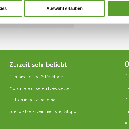
ies
Auswahl erlauben
Facebook
hostel.dk
Webseite ansehen
Zurzeit sehr beliebt
Ü
Camping-guide & Kataloge
Üb
Abonniere unseren Newsletter
Hä
Hütten in ganz Dänemark
D
Stellplätze - Dein nächster Stopp
I
Al