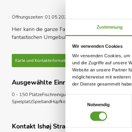
Öffnungszeiten: 01.05.2026 - 01.09.2026
Zustimmung
Hier kann die ganze Familie in der Nähe von Kopen
fantastischen Umgebung mit wunderschöner Natur
Wir verwenden Cookies
Wir verwenden Cookies, um I
Karte und Kontaktinformation
Gesamte Beschreibung
und die Zugriffe auf unsere 
Website an unsere Partner fü
möglicherweise mit weiteren
Ausgewählte Einrichtungen
der Dienste gesammelt habe
0 - 150 Plätze
Fischreinigungsplatz und Gefrierschrank
Fahr
Einwilligungsauswahl
Spielplatz
Spielland
Hüpfkissen
Familien-Umkleidekabine
Beh
Notwendig
Kontakt Ishøj Strand Camping