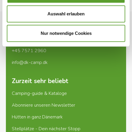
Hirtshals Camping ist die erste und letzte Platz
von und zu den Fähren.
Auswahl erlauben
Kontakt
Für Wohnmobilreisende
Nur notwendige Cookies
Ladegårdsvej 2, DK-7100 Vejle
Wir haben auch Platz für Wohnmobile. Wir bieten
gute Bedingungen und Möglichkeit zu
+45 7571 2960
Stromanschluß.
info@dk-camp.dk
Wir begrüßen alle ..
Zurzeit sehr beliebt
Camping-guide & Kataloge
Abonniere unseren Newsletter
Hütten in ganz Dänemark
Stellplätze - Dein nächster Stopp