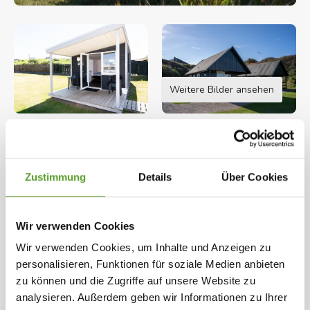
Weitere Bilder ansehen
Öffnungszeiten: 28.03.2026 - 17.10.2026
Hirtshals Camping direkt am Rand der
Zustimmung
Details
Über Cookies
Nordsee
Hirtshals Camping ist ein offener Platz mit frischen
Wir verwenden Cookies
Winde und einer wunderbar Aussicht auf
Karte und Kontaktinformation
Gesamte Beschreibung
Wir verwenden Cookies, um Inhalte und Anzeigen zu
Skagerak. Direkter Zugang zum schönen Strand, in
personalisieren, Funktionen für soziale Medien anbieten
der Nähe von Stadt und Hafen, mit täglichen
zu können und die Zugriffe auf unsere Website zu
Ausgewählte Einrichtungen
Fährverbindungen nach Norwegen und
analysieren. Außerdem geben wir Informationen zu Ihrer