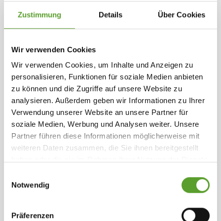
Ausgewählte Einrichtungen
Wohnwagen, Autocamper oder Zelt kommen,
Zustimmung
Details
Über Cookies
haben wir über 200 schöne variierte platze, die
151 - 300 Plätze
Spielplatz
Toilettenentleerung
alles von sonnigen Spots bis Schatten bieten.
Aufenthaltsraum
Defibrillator (Herzstarter)
Wander- und Laufstrecken
Fahrradrouten
Wir verwenden Cookies
(< 1 Km)
(< 1 Km)
In den kleinen Kiosk können Sie Morgenbrot
Ballspielplatz
Dusche und Toilette
Küche
Wir verwenden Cookies, um Inhalte und Anzeigen zu
kaufen (muss vorbestellt werden), Getränke,
personalisieren, Funktionen für soziale Medien anbieten
Süßigkeiten
, Eis sowie eine kleine Auswahl an
zu können und die Zugriffe auf unsere Website zu
Lebensmitteln und auch, verschiedene Sorten,
analysieren. Außerdem geben wir Informationen zu Ihrer
Verwendung unserer Website an unsere Partner für
frisch gebrüteten Kaffee.
soziale Medien, Werbung und Analysen weiter. Unsere
Partner führen diese Informationen möglicherweise mit
Aktivitäten auf dem Platz:
Kontakt Henneby Camping
weiteren Daten zusammen, die Sie ihnen bereitgestellt
haben oder die sie im Rahmen Ihrer Nutzung der Dienste
Aufenthaltsraum mit Fernsehen, Computerspielen
gesammelt haben.
Weiterlesen
.
Einwilligungsauswahl
und Lufthockey, Spielplatz mit Trampolinen,
Notwendig
Hennebysvej 20, 6854 Henne
+4575255163
Luftkissen und Schaukeln, Minigolf, Fahrradverleih,
Grillplatz, Billard, Ballspiel, Badminton, Volleyball.
Facebook
info@hennebycamping.dk
Webseite ansehen
Präferenzen