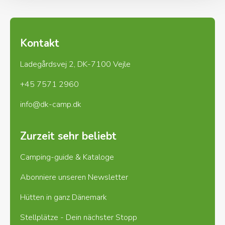
Der Campingplatz ist das ganze Jahr für online
booking geöffnet, aber die Rezeption und das kiosk
sind in den Wintermonaten geschlossen.
Kontakt
(31.10.2021 - 01.04.2022)
Ladegårdsvej 2, DK-7100 Vejle
+45 7571 2960
info@dk-camp.dk
Zurzeit sehr beliebt
Camping-guide & Kataloge
Abonniere unseren Newsletter
Hütten in ganz Dänemark
Stellplätze - Dein nächster Stopp