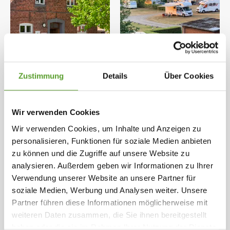
Zustimmung
Details
Über Cookies
Weitere Bilder ansehen
Wir verwenden Cookies
Öffnungszeiten: 27.03.2026 - 25.10.2026
Wir verwenden Cookies, um Inhalte und Anzeigen zu
personalisieren, Funktionen für soziale Medien anbieten
Auf unserem Campingplatz können Sie einfach
zu können und die Zugriffe auf unsere Website zu
vorbeikommen und einen Platz aussuchen. Wir
analysieren. Außerdem geben wir Informationen zu Ihrer
sind nur selten komplett ausgebucht.
Verwendung unserer Website an unsere Partner für
soziale Medien, Werbung und Analysen weiter. Unsere
Ideal für die Durchreise und gemütlich, wenn Sie
Karte und Kontaktinformation
Gesamte Beschreibung
Partner führen diese Informationen möglicherweise mit
sowohl in der Nähe der Stadt als auch der Natur
weiteren Daten zusammen, die Sie ihnen bereitgestellt
sein möchten.
haben oder die sie im Rahmen Ihrer Nutzung der Dienste