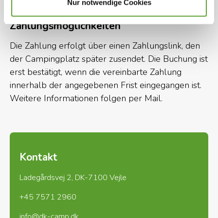
vielen Einrichtungen der Jugendherberge zu
Nur notwendige Cookies
benutzen.
Zahlungsmöglichkeiten
Belegenheit und Abstände
Die Zahlung erfolgt über einen Zahlungslink, den
der Campingplatz später zusendet. Die Buchung ist
Wir sind ungefähr 50 km von der
erst bestätigt, wenn die vereinbarte Zahlung
Dänisch/Deutsche Grenze belegen, und nur 7 Km.
innerhalb der angegebenen Frist eingegangen ist.
von der Autobahn.
Weitere Informationen folgen per Mail.
Hier finden Sie unsere Preise:
Campingpreise in
Haderslev | Saisonstellplätze & Campingpreise
Kontakt
Ladegårdsvej 2, DK-7100 Vejle
+45 7571 2960
info@dk-camp.dk