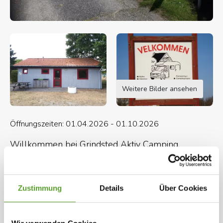
Weitere Bilder ansehen
Öffnungszeiten: 01.04.2026 - 01.10.2026
Willkommen bei Grindsted Aktiv Camping.
Weiter unten finden Sie Informationen über die
Aktivitäten und Einrichtungen des Campingplatzes.
Zustimmung
Details
Über Cookies
Karte und Kontaktinformation
Gesamte Beschreibung
Wir freuen uns auf Ihren Besuch!