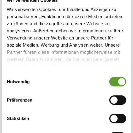
Wir verwenden Cookies
Ausgewählte Einrichtungen
Wir verwenden Cookies, um Inhalte und Anzeigen zu
personalisieren, Funktionen für soziale Medien anbieten
0 - 150 Plätze
Spielplatz
Hüpfkissen
Trampolin
Minigolf
zu können und die Zugriffe auf unsere Website zu
Angeln
Fahrradrouten
Erlebnispark
(< 5 Km)
(< 10 Km)
analysieren. Außerdem geben wir Informationen zu Ihrer
ZOO
Wander- und Laufstrecken
(< 30 Km)
(< 5 Km)
Verwendung unserer Website an unsere Partner für
soziale Medien, Werbung und Analysen weiter. Unsere
Partner führen diese Informationen möglicherweise mit
weiteren Daten zusammen, die Sie ihnen bereitgestellt
haben oder die sie im Rahmen Ihrer Nutzung der Dienste
gesammelt haben.
Weiterlesen
.
Einwilligungsauswahl
Kontakt Grindsted Aktiv Camping
Notwendig
Präferenzen
Søndre Boulevard 15, 7200 Grindsted
+45 7532 1751
Statistiken
info@grindstedcamping.dk
Webseite ansehen
Zu den Favoriten hinzufügen