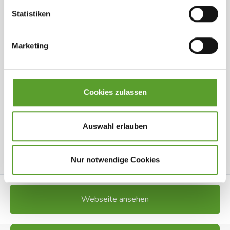
Statistiken
Marketing
Kontakt Farsø Fjord Camping
Cookies zulassen
Gl. Viborgvej 13, 9640 Farsø
+45 9863 6176
Facebook
info@farso-fjordcamping.dk
Webseite ansehen
Auswahl erlauben
Zu den Favoriten hinzufügen
Nur notwendige Cookies
Webseite ansehen