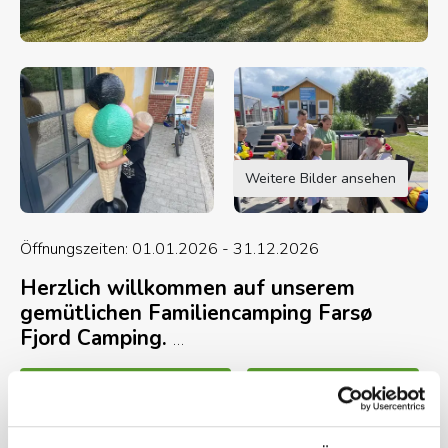
Weitere Bilder ansehen
Öffnungszeiten: 01.01.2026 - 31.12.2026
Herzlich willkommen auf unserem
gemütlichen Familiencamping Farsø
Fjord Camping.
Einen fantastischen solarbeheizten Mini-
Karte und Kontaktinformation
Gesamte Beschreibung
Wasserpark, mit einer 30m langen Wasserrutsche,
einen "entspannungs" Wal und ein separates