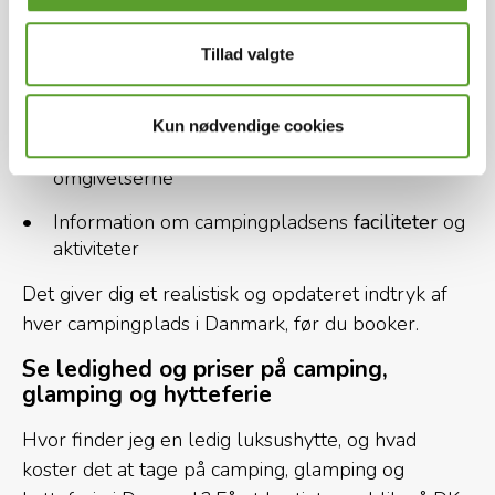
Alle campingpladser på DK-CAMP har deres egne
sider med:
Tillad valgte
Opdaterede beskrivelser og aktuel
åbningsperiode
Kun nødvendige cookies
Billeder
og evt. video af campingpladsen og
omgivelserne
Information om campingpladsens
faciliteter
og
aktiviteter
Det giver dig et realistisk og opdateret indtryk af
hver campingplads i Danmark, før du booker.
Se ledighed og priser på camping,
glamping og hytteferie
Hvor finder jeg en ledig luksushytte, og hvad
koster det at tage på camping, glamping og