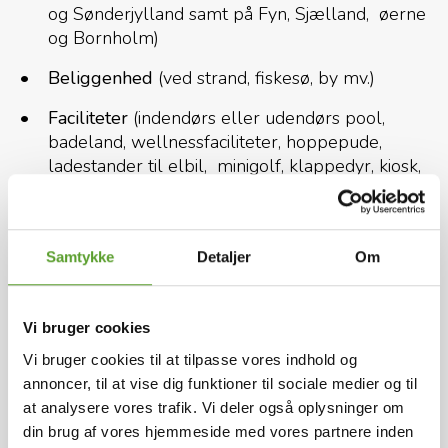
og Sønderjylland samt på Fyn, Sjælland, øerne
og Bornholm)
Beliggenhed
(ved strand, fiskesø, by mv.)
Faciliteter
(indendørs eller udendørs pool,
badeland, wellnessfaciliteter, hoppepude,
ladestander til elbil, minigolf, klappedyr, kiosk,
restaurant, udlejning af cykler, kano eller kajak
m.m.)
Overnatningstype
(glampingtelt, safaritelt,
Samtykke
Detaljer
Om
hytte eller plads til egen campingvogn,
autocamper eller eget telt)
Vi bruger cookies
Filtrene gør det nemt at finde de bedste
Vi bruger cookies til at tilpasse vores indhold og
campingpladser i Danmark til dit behov.
annoncer, til at vise dig funktioner til sociale medier og til
at analysere vores trafik. Vi deler også oplysninger om
Kort over campingpladser i Danmark
din brug af vores hjemmeside med vores partnere inden
Vælg "vis på kort" funktionen her på hjemmesiden